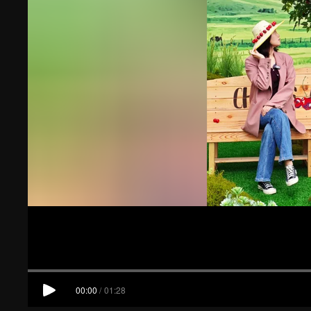
00:00
/
01:28