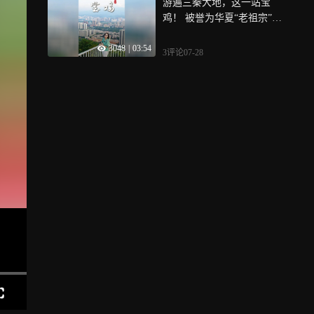
游遍三秦大地，这一站宝
鸡！ 被誉为华夏“老祖宗”的
终极严选之地，陕西这座城
3048
|
03:54
市哪来的底气
3评论
07-28