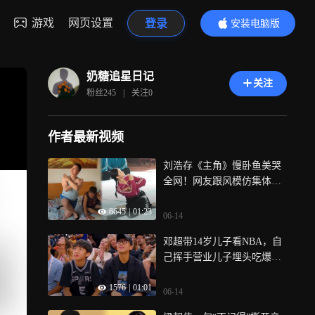
游戏
网页设置
登录
安装电脑版
内容更精彩
奶糖追星日记
关注
粉丝
245
|
关注
0
作者最新视频
刘浩存《主角》慢卧鱼美哭
全网！网友跟风模仿集体翻
车，骨科医生急喊停：别拿
6645
|
01:23
腰试！
06-14
邓超带14岁儿子看NBA，自
己挥手营业儿子埋头吃爆米
花，全网：孙俪基因赢麻了
1576
|
01:01
06-14