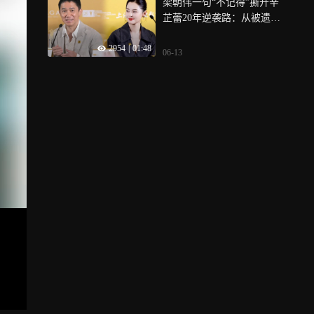
梁朝伟一句“不记得”撕开辛
芷蕾20年逆袭路：从被遗忘
的素人到并肩评委，这反转
2954
|
01:48
太爽！
06-13