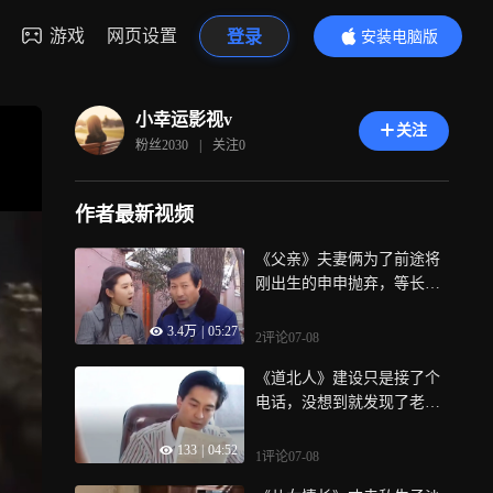
游戏
网页设置
登录
安装电脑版
内容更精彩
小幸运影视v
关注
粉丝
2030
|
关注
0
作者最新视频
《父亲》夫妻俩为了前途将
刚出生的申申抛弃，等长大
后又要回来相认
3.4万
|
05:27
2评论
07-08
《道北人》建设只是接了个
电话，没想到就发现了老板
的惊天秘密
133
|
04:52
1评论
07-08