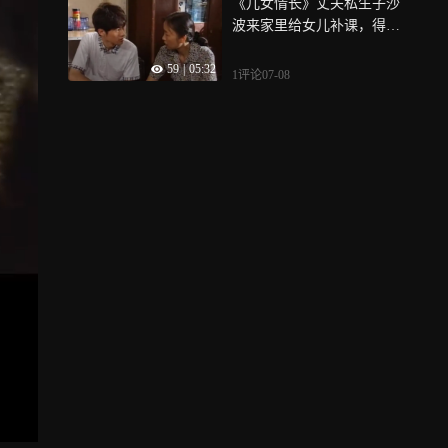
《儿女情长》丈夫私生子沙
波来家里给女儿补课，得知
真相的妻子气炸了
59
|
05:32
1评论
07-08