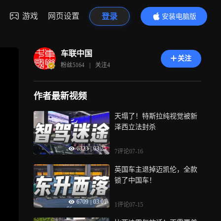
游戏
网页设置
登录
安装电脑版
内容更精彩
车联中国
关注
粉丝
5164
|
关注
4
作者最新视频
天塌了！特斯拉纯视觉被新
泽西立法封杀
6323
|
03:25
7评论
07-16
英国车主退掉迈凯伦，全款
锁了中国车！
6709
|
03:01
1评论
07-15