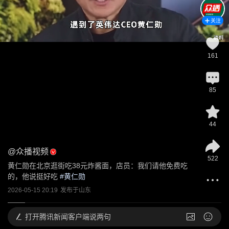
关注
161
85
44
@
众播视频
522
黄仁勋在北京逛街吃38元炸酱面，店员：我们请他免费吃
的，他说挺好吃
 #
黄仁勋
2026-05-15 20:19
发布于
山东
打开
腾讯新闻客户端说两句