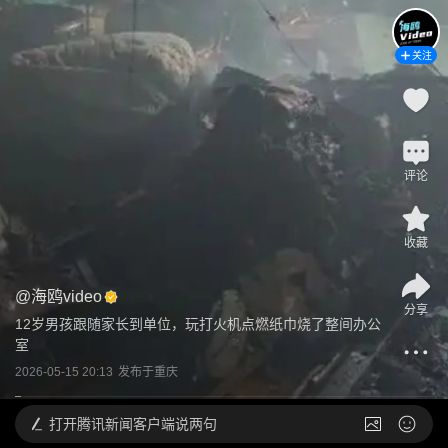
关注
评论
收藏
@
海鸥video
分享
12岁男孩跟随家长到单位，玩打火机点燃纸巾烧了整间办公
室
2026-05-15 20:13
发布于
重庆
打开
腾讯新闻客户端说两句