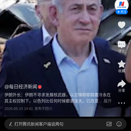
关注
1
评论
收藏
@
每日经济新闻
分享
伊朗外长：伊朗不寻求发展核武器，以总理称耶路撒冷永在
其主权控制下，以色列比任何时候都更强大，已改变...
展开
2026-05-15 19:41
发布于
四川
打开
腾讯新闻客户端说两句