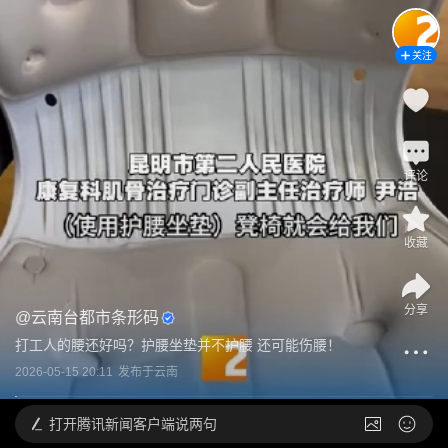
关注
评论
收藏
分享
@
云南台都市条形码
打工人的腰还好吗？护腰坐垫并不护腰 还可能伤腰！
2026-05-15 20:11
发布于
云南
打开
腾讯新闻客户端说两句