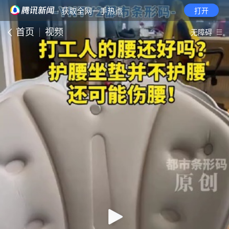
· 获取全网一手热点
打开
首页
视频
无障碍