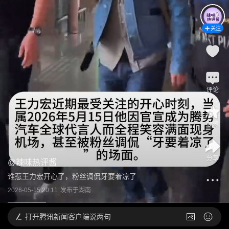
关注
评论
收藏
分享
@
辣味热评酱
谁惹王力宏开心了，粉丝调侃牙要着凉了
2026-05-15 20:11
发布于
湖南
打开
腾讯新闻客户端说两句