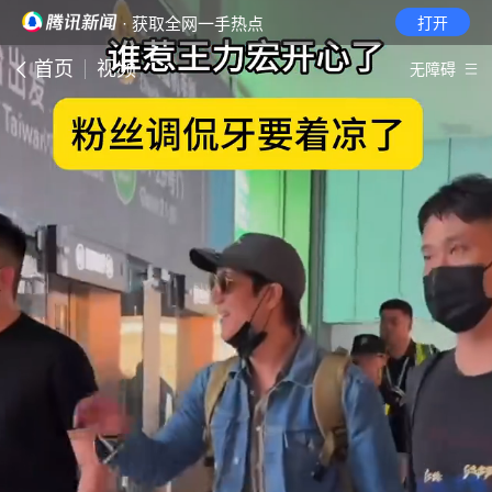
· 获取全网一手热点
打开
首页
视频
无障碍