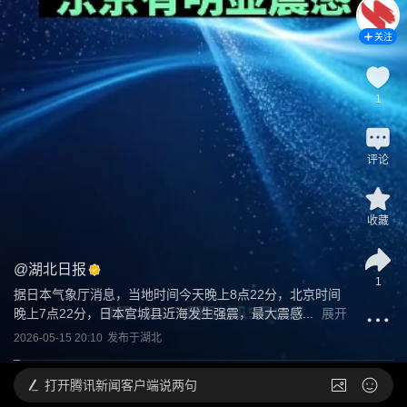
关注
1
评论
收藏
@
湖北日报
1
据日本气象厅消息，当地时间今天晚上8点22分，北京时间
晚上7点22分，日本宫城县近海发生强震，最大震感...
展开
2026-05-15 20:10
发布于
湖北
打开
腾讯新闻客户端说两句