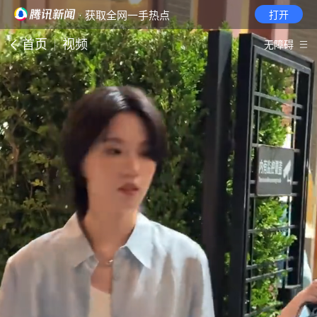
· 获取全网一手热点
打开
首页
视频
无障碍