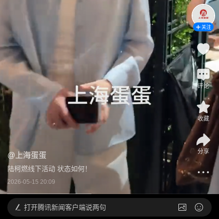
关注
评论
收藏
分享
@
上海蛋蛋
陆柯燃线下活动 状态如何！
2026-05-15 20:09
打开
腾讯新闻客户端说两句