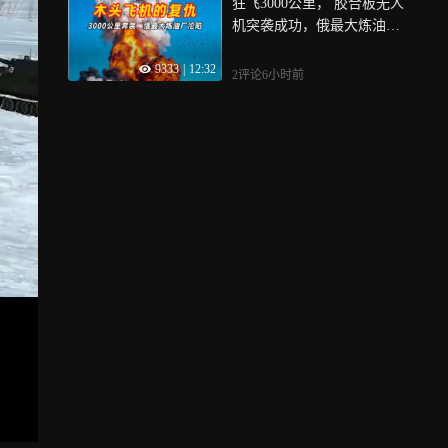
狂飞3000公里， 胶合板无人
机突袭成功，俄最大炼油厂7
5%产能报废
9333
|
12:32
2评论
6小时前