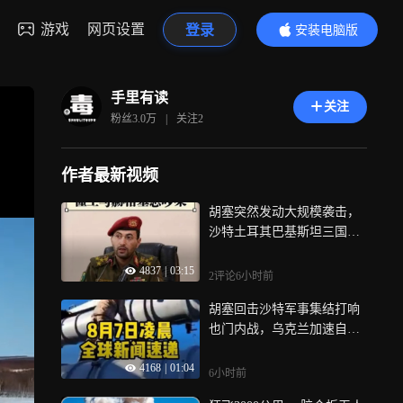
游戏
网页设置
登录
安装电脑版
内容更精彩
手里有读
关注
粉丝
3.0万
|
关注
2
作者最新视频
胡塞突然发动大规模袭击，
沙特土耳其巴基斯坦三国结
盟？
4837
|
03:15
2评论
6小时前
胡塞回击沙特军事集结打响
也门内战，乌克兰加速自研
反导系统
4168
|
01:04
6小时前