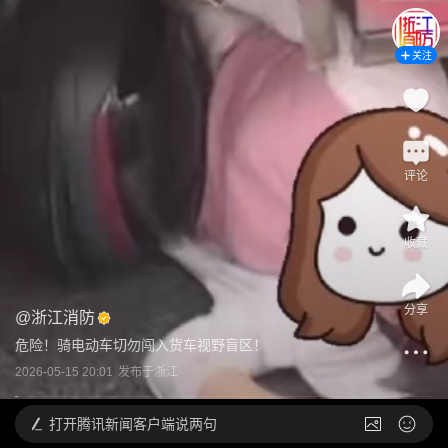
关注
评论
收藏
分享
@
浙江消防
危险！骑电动车切勿闯入货车视野盲区！
2026-05-15 20:01
发布于
浙江
打开
腾讯新闻客户端说两句