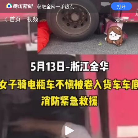
· 获取全网一手热点
打开
首页
视频
无障碍