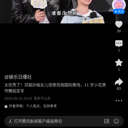
关注
30
1
1
@
娱乐日爆社
太优秀了！邓超孙俪女儿惊艳亮相国际赛场，11 岁小花勇
83
夺舞蹈亚军
2026-05-15 20:01
发布于
山东
作者声明：个人观点，仅供参考
打开
腾讯新闻客户端说两句