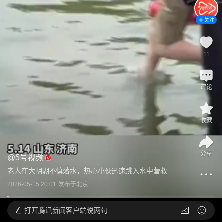
关注
11
评论
收藏
分享
@
5号视频
老人在大明湖不慎落水，热心小伙迅速跳入水中营救
2026-05-15 20:01
发布于
北京
打开
腾讯新闻客户端说两句