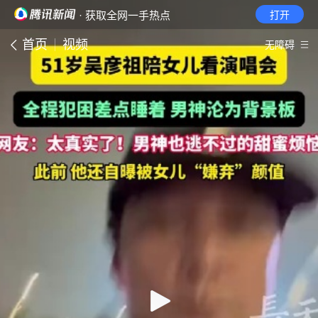
· 获取全网一手热点
打开
首页
视频
无障碍