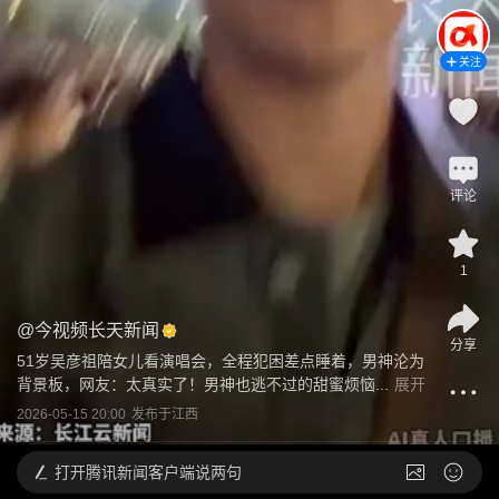
关注
评论
1
@
今视频长天新闻
分享
51岁吴彦祖陪女儿看演唱会，全程犯困差点睡着，男神沦为
背景板，网友：太真实了！男神也逃不过的甜蜜烦恼...
展开
2026-05-15 20:00
发布于
江西
打开
腾讯新闻客户端说两句