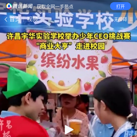
· 获取全网一手热点
打开
首页
视频
无障碍