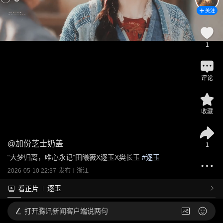
关注
1
评论
收藏
@
加份芝士奶盖
1
“大梦归离，唯心永记”田曦薇X逐玉X樊长玉
 #
逐玉
2026-05-10 22:37
发布于
浙江
逐玉
看正片
打开
腾讯新闻客户端说两句