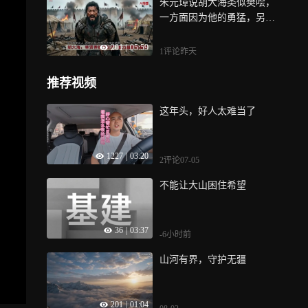
朱元璋说胡大海类似樊哙，
一方面因为他的勇猛，另一
方面，也说明胡大海比较质
201
|
05:59
朴，为人热心忠诚，有汉初
1评论
昨天
名将之风，但正是他这种质
朴热诚，使得他最终遭遇不
推荐视频
测
这年头，好人太难当了
1227
|
03:20
2评论
07-05
不能让大山困住希望
36
|
03:37
-6小时前
山河有界，守护无疆
201
|
01:04