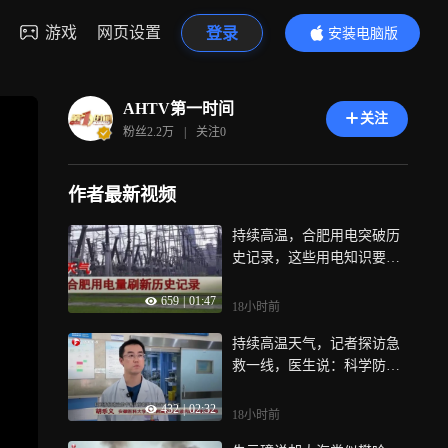
游戏
网页设置
登录
安装电脑版
内容更精彩
AHTV第一时间
关注
粉丝
2.2万
|
关注
0
作者最新视频
持续高温，合肥用电突破历
史记录，这些用电知识要掌
握
659
|
01:47
18小时前
持续高温天气，记者探访急
救一线，医生说：科学防暑
很重要
432
|
02:32
18小时前