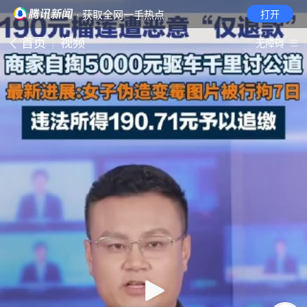
· 获取全网一手热点
打开
首页
视频
无障碍