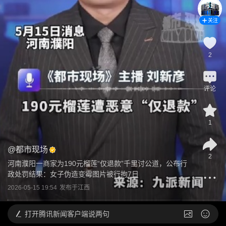
关注
2
评论
1
@
都市现场
2
河南濮阳一商家为190元榴莲“仅退款”千里讨公道，公布行
政处罚结果：女子伪造变霉图片被行拘7日
2026-05-15 19:54
发布于
江西
打开
腾讯新闻客户端说两句