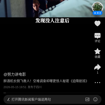
关注
评论
收藏
1
@
努力讲电影
醉酒机长倒飞救人！空难调查却曝更惊人秘密《迫降航班》
2026-05-15 19:51
发布于
四川
打开
腾讯新闻客户端说两句