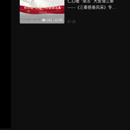
仁心暖 “渐冻” 大爱涌三秦
巾帼，柔情担当社会责任，
——《三秦慈善风采》专题
以专业实干深耕慈善事业，
展播闫炳苍：他以医术济
用点滴善行汇聚大爱暖流，
243
|
03:00
世、以善心助人，用数十年
生动诠释了新时代志愿者的
07-28
坚守践行党员与医者的初心
使命担当与奉献精神
使命，成为三秦大地罕见病
慈善帮扶领域的标杆典范