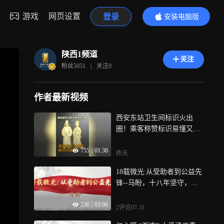
游戏
网页设置
登录
安装电脑版
内容更精彩
陕西1频道
关注
粉丝
5051
|
关注
0
作者最新视频
西安东站卫生间标识火出
圈！乘客称赞标识易懂又有
文化底蕴，文化自信就在细
755
|
01:38
微处！
昨天
18载微光:从受助者到公益先
锋--马盼，十八年坚守，一
万多小时奉献，从受助学子
236
|
03:06
到公益先锋，马盼始终以共
2评论
07-31
产党员的标准砥砺自身，以