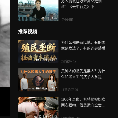
男人竟敢在万米高空走钢
丝：《云中行走》下
5
|
03:26
-7小时前
推荐视频
为什么都是殖民地，有的国
家是发达了，有的还是落后
1.2万
|
15:37
2评论
07-19
黄种人的祖先是黑人？为什
么和黑人生的孩子大多是黑
肤色？
1.0万
|
02:47
11评论
07-29
1936年录像，希特勒被妇女
两次强吻，借奥运向全世界
吹嘘国力
22.4万
|
03:42