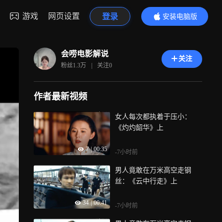
游戏
网页设置
登录
安装电脑版
内容更精彩
会唠电影解说
关注
粉丝
1.3万
|
关注
0
作者最新视频
女人每次都执着于压小：
《灼灼韶华》上
7
|
00:35
-7小时前
男人竟敢在万米高空走钢
丝：《云中行走》上
34
|
00:41
-7小时前