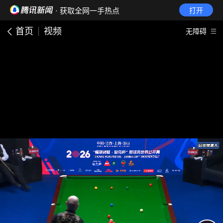
· 获取全网一手热点
打开
首页
视频
无障碍