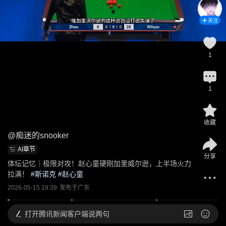
关注
1
1
收藏
@
痴迷的snooker
AI章节
分享
体坛记忆｜极限对攻！赵心童硬刚加里威尔逊，上半场火力
拉满！
 #
斯诺克
 #
赵心童
2026-05-15 19:39
发布于
广东
打开
腾讯新闻客户端说两句