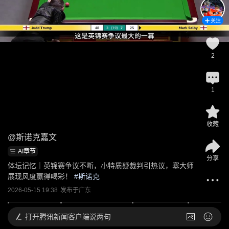
关注
2
1
收藏
@
斯诺克嘉文
AI章节
分享
体坛记忆｜英锦赛争议不断，小特质疑裁判引热议，塞大师
展现风度赢得喝彩！
 #
斯诺克
2026-05-15 19:38
发布于
广东
打开
腾讯新闻客户端说两句