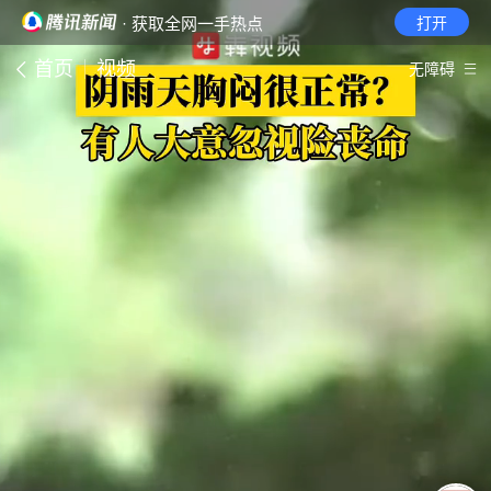
· 获取全网一手热点
打开
首页
视频
无障碍