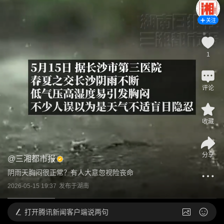
关注
1
评论
收藏
分享
@
三湘都市报
阴雨天胸闷很正常？有人大意忽视险丧命
2026-05-15 19:37
发布于
湖南
打开
腾讯新闻客户端说两句