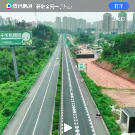
· 获取全网一手热点
打开
首页
视频
无障碍