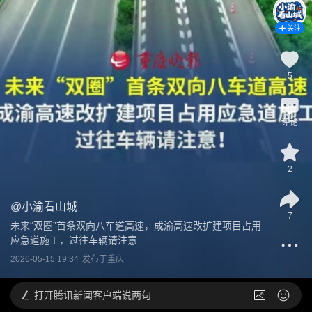
关注
5
评论
2
@
小渝看山城
7
未来“双圈”首条双向八车道高速，成渝高速改扩建项目占用
应急道施工，过往车辆请注意
2026-05-15 19:34
发布于
重庆
打开
腾讯新闻客户端说两句