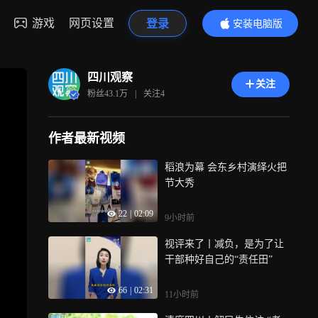
游戏
网页设置
登录
安装电脑版
内容更精彩
四川观察
关注
粉丝
43.1万
|
关注
4
作者最新视频
稻浪为幕 会东乡村演绎火把
节大秀
22
|
02:09
9小时前
视评来了丨减负，是为了让
干部种好自己的“责任田”
66
|
02:31
11小时前