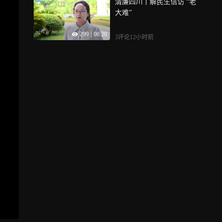
清廉四川丨解民生信访 “老
大难”
299
|
08:20
3评论
12小时前