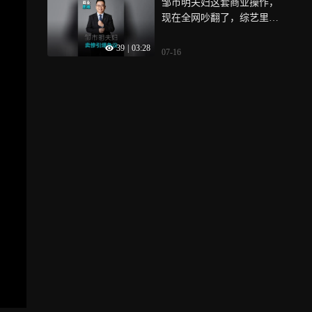
邹市明夫妇这套商业操作，
费几万块，最后卖出去的
现在全网吵翻了，综艺里哭
量，连坑位费都回不来，为
诉婚姻裂痕、亏了两个亿，
什么
39
|
03:28
转头直播间挂上小黄车，这
07-16
到底是做IP，还是吃一次性
流量红利？同样是袒露难
处，有人越讲越被信任，有
人越讲口碑越薄，今天拆解
隐私变现的两条路，做个人I
P的一定要看懂区别，建议收
藏