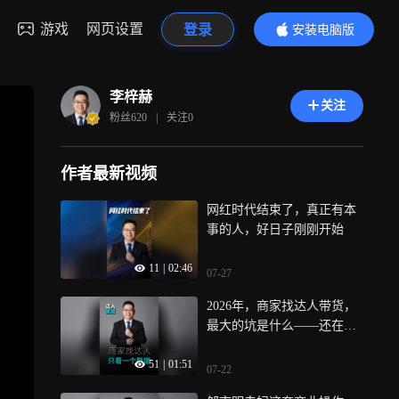
游戏
网页设置
登录
安装电脑版
内容更精彩
李梓赫
关注
粉丝
620
|
关注
0
作者最新视频
网红时代结束了，真正有本
事的人，好日子刚刚开始
11
|
02:46
07-27
2026年，商家找达人带货，
最大的坑是什么——还在按
粉丝量！粉丝多≠能卖货，这
51
|
01:51
句话得罪人，但就是事实，
07-22
你看多少百万粉达人，坑位