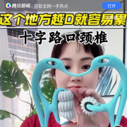
· 获取全网一手热点
打开
首页
视频
无障碍