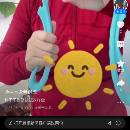
关注
2
1
收藏
6
@
枯木逢春锻炼
脖子不得劲试试这样做
2026-05-16 08:00
发布于
湖北
打开
腾讯新闻客户端说两句