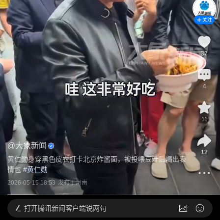
关注
37
4
11
@
大象新闻
12
黄仁勋身穿黑色皮衣打卡北京炸酱面，被投喂豆汁后喝出表
情包
 #
黄仁勋
2026-05-15 18:53
发布于
河南
打开
腾讯新闻客户端说两句