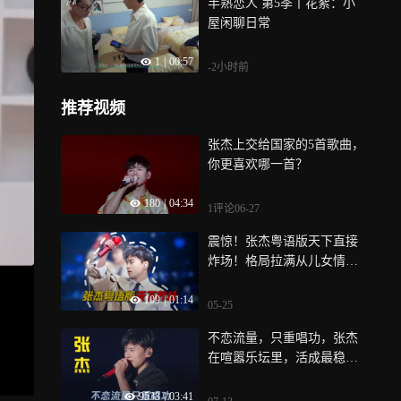
半熟恋人 第5季丨花絮：小
屋闲聊日常
1
|
00:57
-2小时前
推荐视频
张杰上交给国家的5首歌曲，
你更喜欢哪一首？
180
|
04:34
1评论
06-27
震惊！张杰粤语版天下直接
炸场！格局拉满从儿女情长
到家国山河！
109
|
01:14
05-25
不恋流量，只重唱功，张杰
在喧嚣乐坛里，活成最稳的
实力派
9533
|
03:41