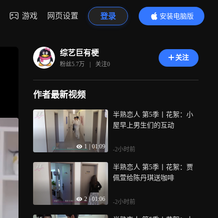
游戏
网页设置
登录
安装电脑版
内容更精彩
综艺巨有梗
关注
粉丝
5.7万
|
关注
0
作者最新视频
半熟恋人 第5季丨花絮：小
屋早上男生们的互动
1
|
01:09
-2小时前
半熟恋人 第5季丨花絮：贾
佩萱给陈丹琪送咖啡
2
|
01:06
-2小时前