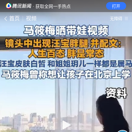
· 获取全网一手热点
打开
首页
视频
无障碍