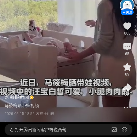
关注
805
65
89
28
@
海报新闻
马筱梅晒带娃视频
2026-05-15 18:52
发布于
山东
打开
腾讯新闻客户端说两句