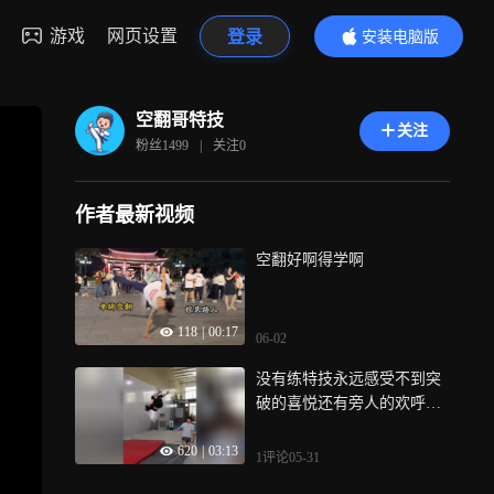
游戏
网页设置
登录
安装电脑版
内容更精彩
空翻哥特技
关注
粉丝
1499
|
关注
0
作者最新视频
空翻好啊得学啊
118
|
00:17
06-02
没有练特技永远感受不到突
破的喜悦还有旁人的欢呼尖
叫声！这么帅的空翻培训竟
620
|
03:13
然在潮州
1评论
05-31