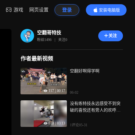
游戏
网页设置
登录
安装电脑版
内容更精彩
空翻哥特技
关注
粉丝
1496
|
关注
0
作者最新视频
空翻好啊得学啊
117
|
00:17
06-02
没有练特技永远感受不到突
破的喜悦还有旁人的欢呼尖
叫声！这么帅的空翻培训竟
618
|
03:13
然在潮州
1评论
05-31