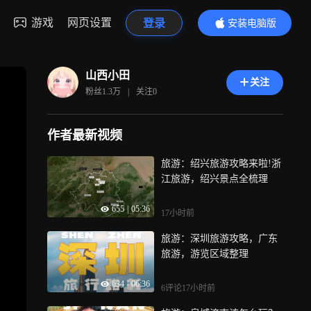
游戏
网页设置
登录
安装电脑版
内容更精彩
山西小田
关注
粉丝
1.3万
|
关注
0
作者最新视频
旅游：绍兴旅游攻略来啦!浙
江旅游，绍兴景点全梳理
655
|
05:36
17小时前
旅游：深圳旅游攻略，广东
旅游，游览区域整理
634
|
06:36
6评论
17小时前