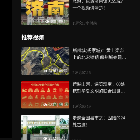
旅游：泉城济南该怎么玩？
一个视频讲清楚！
100
|
06:14
1评论
17小时前
推荐视频
麟州城(杨家城)：黄土梁峁
上的北宋锁钥 麟州城始建于
唐开元十二年
7436
|
06:22
2评论
07-16
跨越山河，遍览瑰宝，60处
镌刻华夏文明的联合国世界
遗产尽数收录
6337
|
19:28
1评论
06-19
走遍全国县市之：固始的24
处古迹！
2532
|
13:10