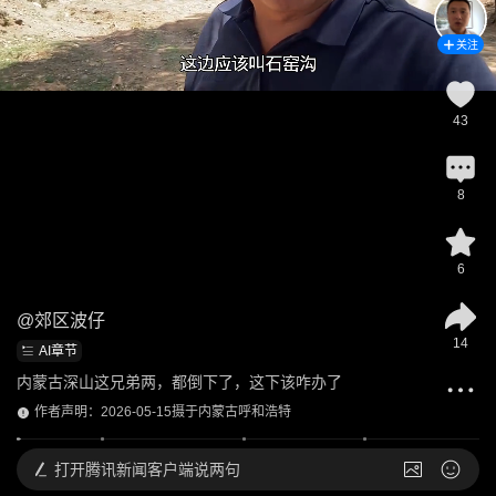
关注
43
8
6
@
郊区波仔
14
AI章节
内蒙古深山这兄弟两，都倒下了，这下该咋办了
作者声明：2026-05-15摄于内蒙古呼和浩特
打开
腾讯新闻客户端说两句