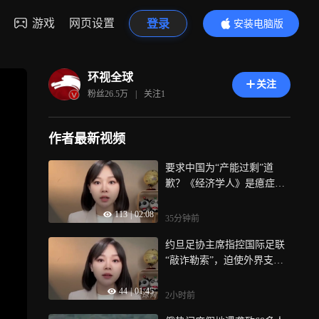
游戏
网页设置
登录
安装电脑版
内容更精彩
环视全球
关注
粉丝
26.5万
|
关注
1
作者最新视频
要求中国为“产能过剩”道
歉？《经济学人》是癔症犯
了
113
|
02:08
35分钟前
约旦足协主席指控国际足联
“敲诈勒索”，迫使外界支持
因凡蒂诺连任
44
|
01:45
2小时前