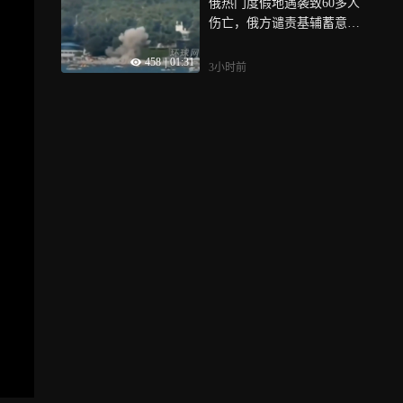
俄热门度假地遇袭致60多人
伤亡，俄方谴责基辅蓄意袭
击平民，乌方否认
458
|
01:31
3小时前