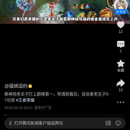
关注
12
1
收藏
@
蕴缤迢约
12
赖神用老夫子打上巅峰第一，琴酒观看后，自信拿老夫子0-
7坑哭
 #
王者荣耀
2026-05-15 18:37
发布于
广东
打开
腾讯新闻客户端说两句