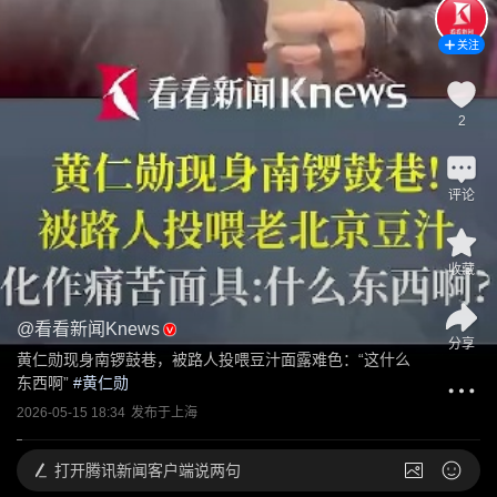
关注
2
评论
收藏
@
看看新闻Knews
分享
黄仁勋现身南锣鼓巷，被路人投喂豆汁面露难色：“这什么
东西啊”
 #
黄仁勋
2026-05-15 18:34
发布于
上海
打开
腾讯新闻客户端说两句