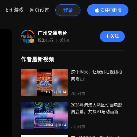
游戏
网页设置
登录
安装电脑版
内容更精彩
广州交通电台
关注
粉丝
4.5万
|
关注
0
作者最新视频
这个周末，让我们把视线投
向粤西！
73
|
01:14
-5小时前
2026粤港澳大湾区动画电影
周启幕，共探AI与动画新未
来
41
|
01:04
-1小时前