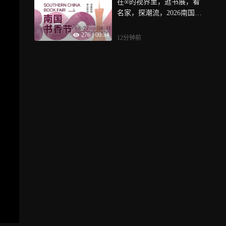
在∞的视界里，逛书展，看
名家，探潮流，2026南国书
香节，8月27日至31日，中国
276
|
00:34
进出口商品交易会展馆B
12分钟前
区，等你来解锁，属于你的
那一种“BOOK LOOK COO
L”！