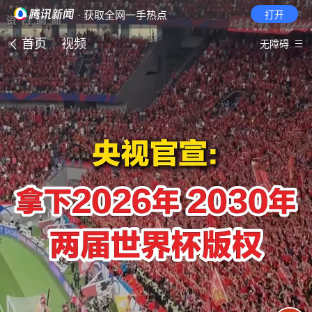
· 获取全网一手热点
打开
首页
视频
无障碍