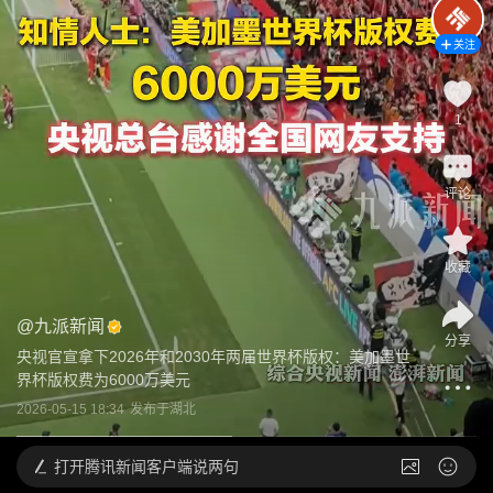
关注
1
评论
收藏
@
九派新闻
分享
央视官宣拿下2026年和2030年两届世界杯版权：美加墨世
界杯版权费为6000万美元
2026-05-15 18:34
发布于
湖北
打开
腾讯新闻客户端说两句