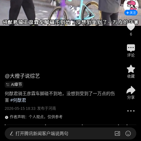
关注
6
评论
@
大橙子说综艺
收藏
AI章节
何猷君骑王彦霖车脚碰不到地，没想到受到了一万点的伤
分享
害
 #
何猷君
2026-05-15 18:33
发布于
河南
作者声明：个人观点，仅供参考
打开
腾讯新闻客户端说两句