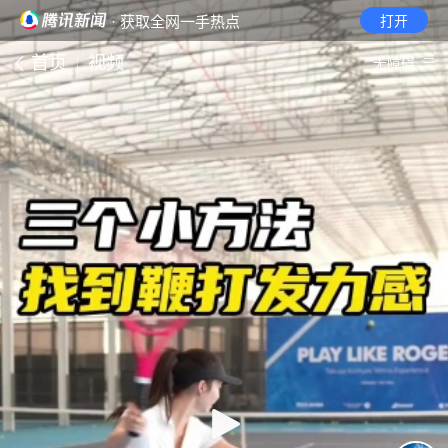
· 获取全网一手热点
打开
首页
视频
无障碍