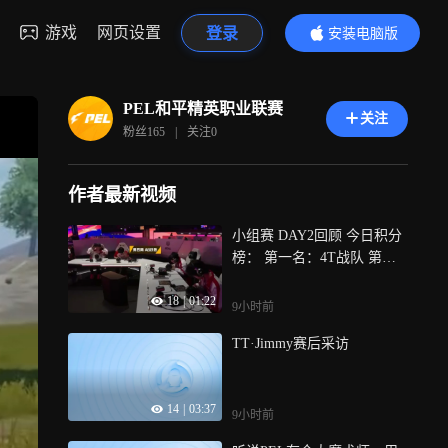
游戏
网页设置
登录
安装电脑版
内容更精彩
PEL和平精英职业联赛
关注
粉丝
165
|
关注
0
作者最新视频
小组赛 DAY2回顾 今日积分
榜： 第一名：4T战队 第二
名：OG战队 第三名：Aurora
18
|
01:22
战队 第四名：FL战队 第五
9小时前
名：NGX战队
TT·Jimmy赛后采访
14
|
03:37
9小时前