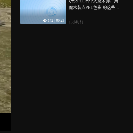
听说PEL有个大魔术师，用
魔术装点PEL色彩 的这些魔
术和开场表演，你最爱哪一
142
|
00:23
个呢？
15小时前