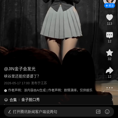
关注
113
12
32
@
JIN金子会发光
峡谷里还能挖婆婆丁？
12
2026-05-17 17:00
发布于
江苏
作者声明：该内容由AI生成 | 作者声明：剧情演绎，仅供娱乐
金子脱口秀
合集
打开
腾讯新闻客户端说两句