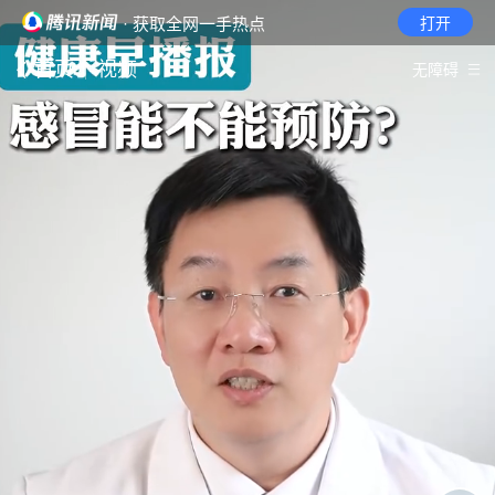
· 获取全网一手热点
打开
首页
视频
无障碍