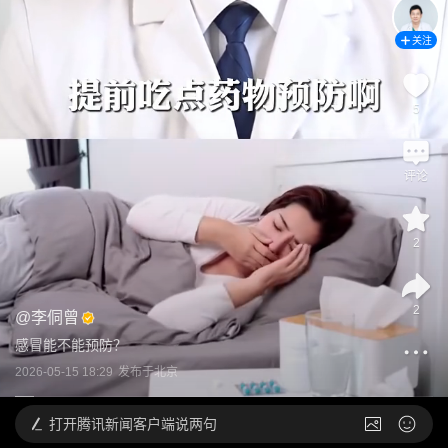
关注
5
评论
2
2
@
李侗曾
感冒能不能预防？
2026-05-15 18:29
发布于
北京
打开
腾讯新闻客户端说两句