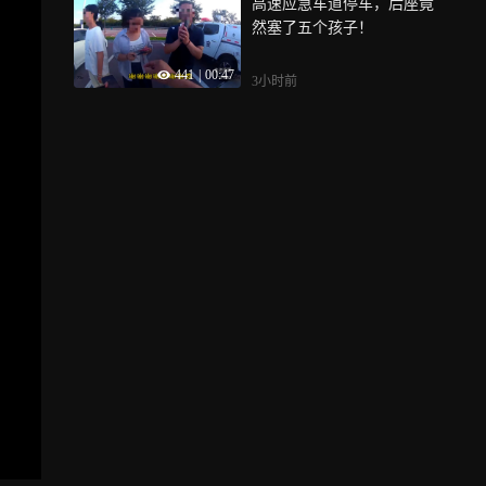
高速应急车道停车，后座竟
然塞了五个孩子！
441
|
00:47
3小时前