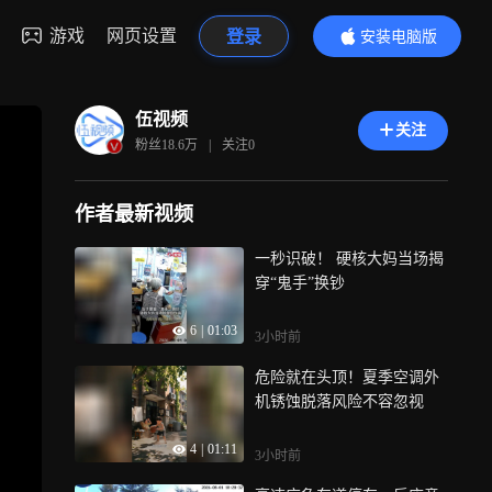
游戏
网页设置
登录
安装电脑版
内容更精彩
伍视频
关注
粉丝
18.6万
|
关注
0
作者最新视频
一秒识破！ 硬核大妈当场揭
穿“鬼手”换钞
6
|
01:03
3小时前
危险就在头顶！夏季空调外
机锈蚀脱落风险不容忽视
4
|
01:11
3小时前