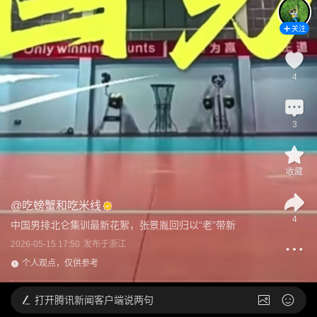
关注
4
3
收藏
@
吃螃蟹和吃米线
4
中国男排北仑集训最新花絮，张景胤回归以“老”带新
2026-05-15 17:50
发布于
浙江
个人观点，仅供参考
打开
腾讯新闻客户端说两句