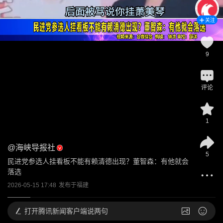
关注
9
评论
1
@
海峡导报社
5
民进党参选人挂看板不能有赖清德出现？董智森：有他就会
落选
2026-05-15 17:48
发布于
福建
打开
腾讯新闻客户端说两句